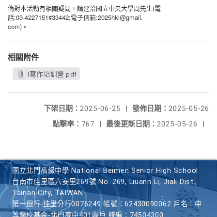
倘對本活動有相關疑問，請逕洽國立中央大學周先生(電
話:03-4227151#33442;電子信箱:2025hkl@gmail.
com)
。
相關附件
l寫作培訓營.pdf
下架日期：
2025-06-25
|
發佈日期：
2025-05-26
點擊率：
767
|
最後更新日期：
2025-05-26
|
國立北門高級中學 National Beimen Senior High School
台南市佳里區六安里269號 No. 269, Liuann Li, Jiali Dist.,
Tainan City, TAIWAN
第一銀行 佳里分行0076249 帳號：62430090062 戶名：中
等學校基金-北門高中401專戶 統編：74504300