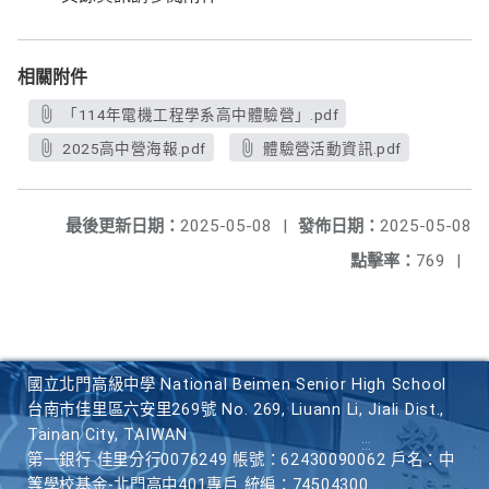
相關附件
「114年電機工程學系高中體驗營」.pdf
2025高中營海報.pdf
體驗營活動資訊.pdf
最後更新日期：
2025-05-08
|
發佈日期：
2025-05-08
點擊率：
769
|
國立北門高級中學 National Beimen Senior High School
台南市佳里區六安里269號 No. 269, Liuann Li, Jiali Dist.,
Tainan City, TAIWAN
第一銀行 佳里分行0076249 帳號：62430090062 戶名：中
等學校基金-北門高中401專戶 統編：74504300