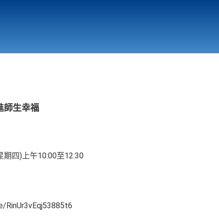
行政與教學單位
相關連結
進師生幸福
期四)上午10:00至12:30
/RinUr3vEqj53885t6