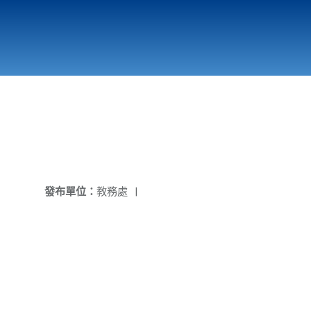
國立北門高級中學
縣市立改善校園環境計畫專區
北門高中合作社
發布單位：
教務處
|