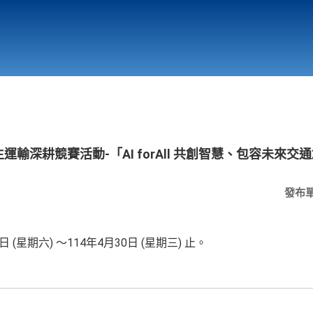
行政與教學單位
相關連結
生運輸深耕競賽活動-「AI forAll 共創智慧、包容未來
發布
日
(
星期六
)
～
114
年
4
月
30
日
(
星期三
)
止
。