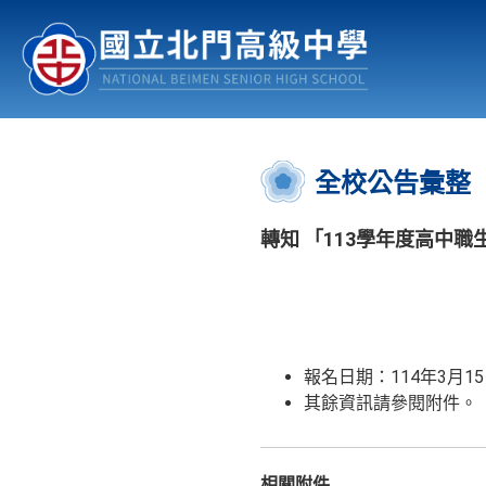
認識北中
行事曆
公佈欄
:::
全校公告彙整
轉知 「113學年度高中職
報名日期
：
114
年
3
月
15
其餘資訊請參閱附件。
相關附件