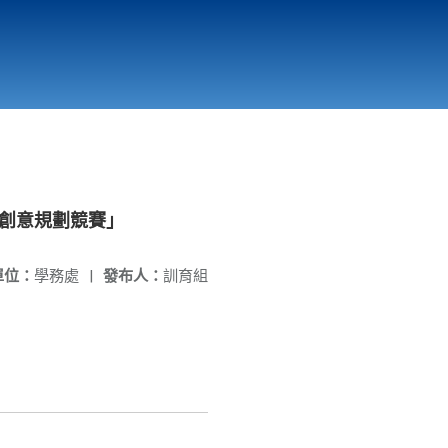
國立北門高級中學
縣市立改善校園環境計畫專區
北門高中合作社
交通創意規劃競賽」
單位：
學務處
|
發布人：
訓育組