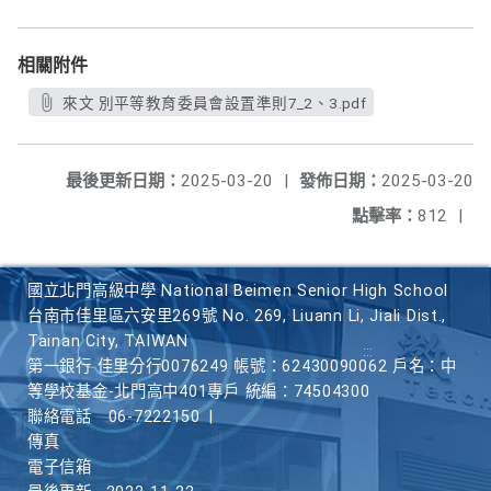
相關附件
來文 別平等教育委員會設置準則7_2、3.pdf
最後更新日期：
2025-03-20
|
發佈日期：
2025-03-20
點擊率：
812
|
國立北門高級中學 National Beimen Senior High School
台南市佳里區六安里269號 No. 269, Liuann Li, Jiali Dist.,
Tainan City, TAIWAN
第一銀行 佳里分行0076249 帳號：62430090062 戶名：中
等學校基金-北門高中401專戶 統編：74504300
聯絡電話
06-7222150
|
傳真
電子信箱