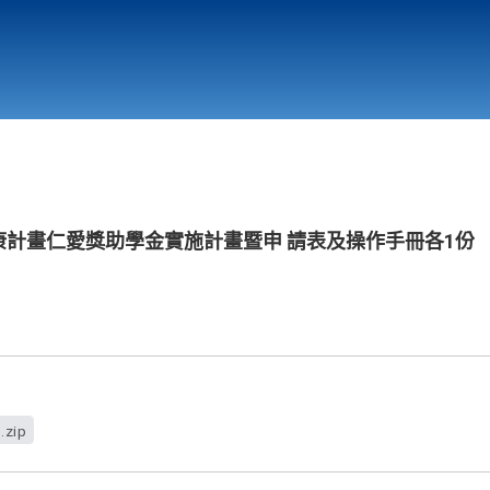
行政與教學單位
相關連結
行小康計畫仁愛獎助學金實施計畫暨申 請表及操作手冊各1份
.zip