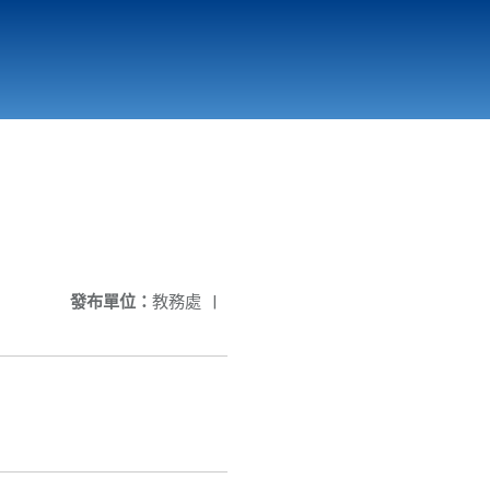
國立北門高級中學
縣市立改善校園環境計畫專區
北門高中合作社
發布單位：
教務處
|