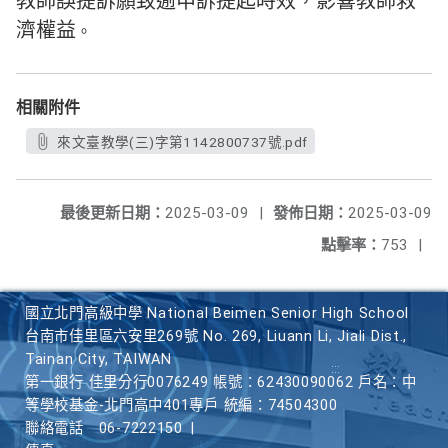
教師誤提訴願致逾申訴提起時效，影響教師救
濟權益
。
相關附件
來文臺教學(三)字第1142800737號.pdf
最後更新日期：
2025-03-09
|
發佈日期：
2025-03-09
點擊率：
753
|
國立北門高級中學 National Beimen Senior High School
台南市佳里區六安里269號 No. 269, Liuann Li, Jiali Dist.,
Tainan City, TAIWAN
第一銀行 佳里分行0076249 帳號：62430090062 戶名：中
等學校基金-北門高中401專戶 統編：74504300
聯絡電話
06-7222150
|