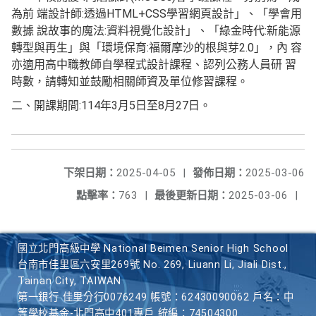
為前 端設計師:透過HTML+CSS學習網頁設計」、「學會用
數據 說故事的魔法:資料視覺化設計」、「綠金時代:新能源
轉型與再生」與「環境保育:福爾摩沙的根與芽2.0」，內 容
亦適用高中職教師自學程式設計課程、認列公務人員研 習
時數，請轉知並鼓勵相關師資及單位修習課程。
二、開課期間:114年3月5日至8月27日。
下架日期：
2025-04-05
|
發佈日期：
2025-03-06
點擊率：
763
|
最後更新日期：
2025-03-06
|
國立北門高級中學 National Beimen Senior High School
台南市佳里區六安里269號 No. 269, Liuann Li, Jiali Dist.,
Tainan City, TAIWAN
第一銀行 佳里分行0076249 帳號：62430090062 戶名：中
等學校基金-北門高中401專戶 統編：74504300