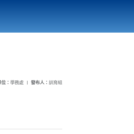
國立北門高級中學
縣市立改善校園環境計畫專區
北門高中合作社
單位：
學務處
|
發布人：
訓育組