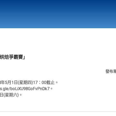
行政與教學單位
相關連結
續烘焙爭霸賽」
發布
年5月1日(星期四)17：00截止。
.gle/boLiXU98GoFvPnDk7。
日(星期六)。