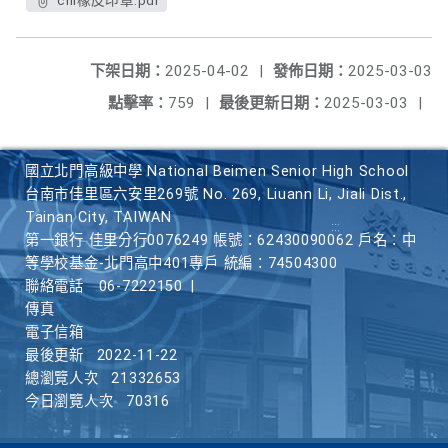
chi橡皮印章.pdf
下架日期：
2025-04-02
|
發佈日期：
2025-03-03
點擊率：
759
|
最後更新日期：
2025-03-03
|
國立北門高級中學 National Beimen Senior High School
台南市佳里區六安里269號 No. 269, Liuann Li, Jiali Dist.,
Tainan City, TAIWAN
第一銀行 佳里分行0076249 帳號：62430090062 戶名：中
等學校基金-北門高中401專戶 統編：74504300
聯絡電話
06-7222150
|
傳真
電子信箱
最後更新
2022-11-22
總瀏覽人次
21332653
今日瀏覽人次
70316