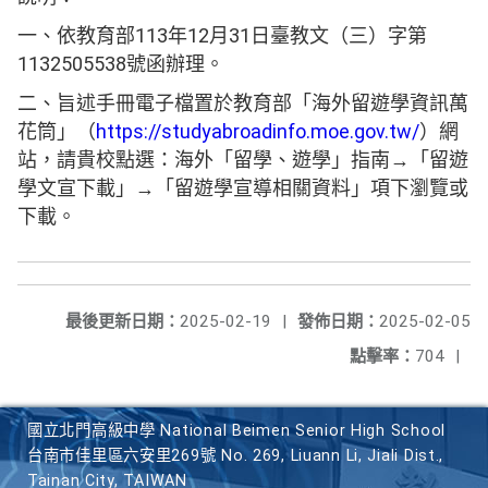
一、依教育部113年12月31日臺教文（三）字第
1132505538號函辦理。
二、旨述手冊電子檔置於教育部「海外留遊學資訊萬
花筒」（
https://studyabroadinfo.moe.gov.tw/
）網
站，請貴校點選：海外「留學、遊學」指南→「留遊
學文宣下載」→「留遊學宣導相關資料」項下瀏覽或
下載。
最後更新日期：
2025-02-19
|
發佈日期：
2025-02-05
點擊率：
704
|
國立北門高級中學 National Beimen Senior High School
台南市佳里區六安里269號 No. 269, Liuann Li, Jiali Dist.,
Tainan City, TAIWAN