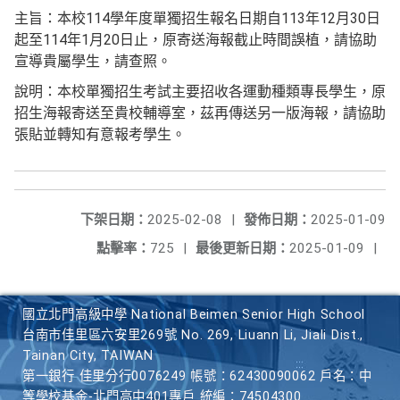
主旨：本校114學年度單獨招生報名日期自113年12月30日
起至114年1月20日止，原寄送海報截止時間誤植，請協助
宣導貴屬學生，請查照。
說明：本校單獨招生考試主要招收各運動種類專長學生，原
招生海報寄送至貴校輔導室，茲再傳送另一版海報，請協助
張貼並轉知有意報考學生。
下架日期：
2025-02-08
|
發佈日期：
2025-01-09
點擊率：
725
|
最後更新日期：
2025-01-09
|
國立北門高級中學 National Beimen Senior High School
台南市佳里區六安里269號 No. 269, Liuann Li, Jiali Dist.,
Tainan City, TAIWAN
第一銀行 佳里分行0076249 帳號：62430090062 戶名：中
等學校基金-北門高中401專戶 統編：74504300