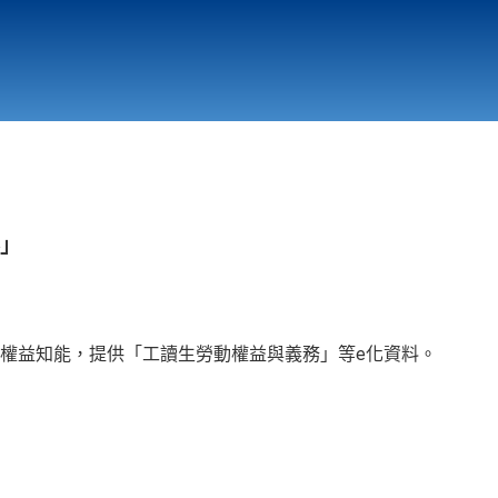
行政與教學單位
相關連結
料」
權益知能，提供「工讀生勞動權益與義務」等e化資料。