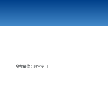
國立北門高級中學
縣市立改善校園環境計畫專區
北門高中合作社
發布單位：
教官室
|