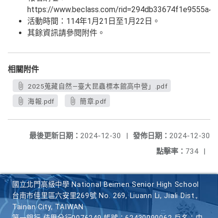
https://www.beclass.com/rid=294db33674f1e9555a4
活動時間：114年1月21日至1月22日。
其餘資訊請參閱附件。
相關附件
2025蒐藏自然—臺大昆蟲標本館高中營」.pdf
海報.pdf
簡章.pdf
最後更新日期：
2024-12-30
|
發佈日期：
2024-12-30
點擊率：
734
|
國立北門高級中學 National Beimen Senior High School
台南市佳里區六安里269號 No. 269, Liuann Li, Jiali Dist.,
Tainan City, TAIWAN