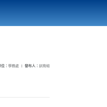
國立北門高級中學
縣市立改善校園環境計畫專區
北門高中合作社
單位：
學務處
|
發布人：
訓育組