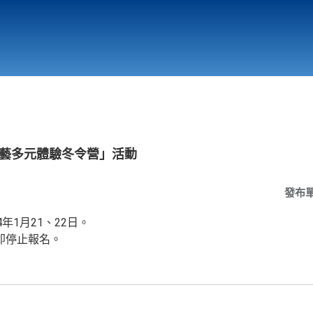
行政與教學單位
相關連結
瘋表藝多元體驗冬令營」活動
發布
年1月21、22日。
即停止報名。