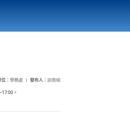
國立北門高級中學
縣市立改善校園環境計畫專區
北門高中合作社
單位：
學務處
|
發布人：
訓育組
7:00。