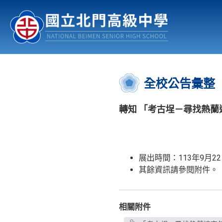
認識北中
行事曆
公佈欄
:::
全校公告彙整
轉知 「考古埕－尋找熱
展出時間：113年9月22
其餘資訊請參閱附件。
相關附件