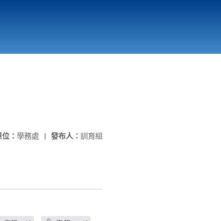
國立北門高級中學
縣市立改善校園環境計畫專區
北門高中合作社
單位：
學務處
|
發布人：
訓育組