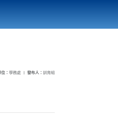
國立北門高級中學
縣市立改善校園環境計畫專區
北門高中合作社
單位：
學務處
|
發布人：
訓育組