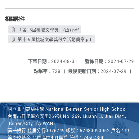
相關附件
「第15屆桃城文學獎」(函).pdf
第十五屆桃城文學獎徵文活動簡章.pdf
下架日期：
2024-08-31
|
發佈日期：
2024-07-29
點擊率：
728
|
最後更新日期：
2024-07-29
|
國立北門高級中學 National Beimen Senior High School
台南市佳里區六安里269號 No. 269, Liuann Li, Jiali Dist.,
Tainan City, TAIWAN
第一銀行 佳里分行0076249 帳號：62430090062 戶名：中
等學校基金-北門高中401專戶 統編：74504300