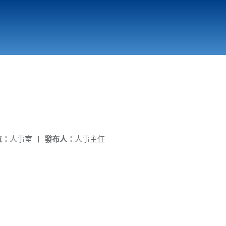
國立北門高級中學
縣市立改善校園環境計畫專區
北門高中合作社
位：
人事室
|
發布人：
人事主任