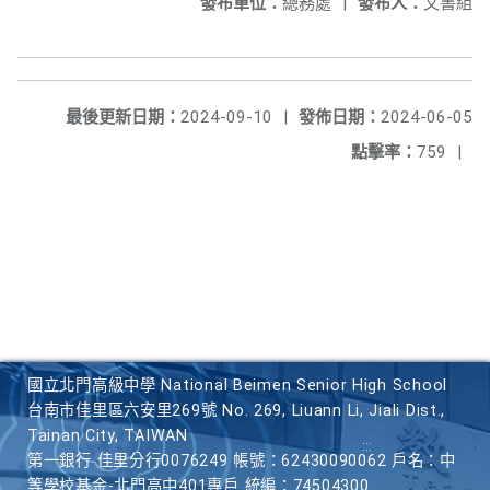
發布單位：
總務處
|
發布人：
文書組
最後更新日期：
2024-09-10
|
發佈日期：
2024-06-05
點擊率：
759
|
國立北門高級中學 National Beimen Senior High School
台南市佳里區六安里269號 No. 269, Liuann Li, Jiali Dist.,
Tainan City, TAIWAN
第一銀行 佳里分行0076249 帳號：62430090062 戶名：中
等學校基金-北門高中401專戶 統編：74504300