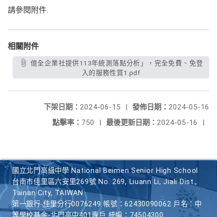
請參閱附件.
相關附件
億全企業社提供113年統測落點分析」，完全免費、免登
入的服務性質1.pdf
下架日期：
2024-06-15
|
發佈日期：
2024-05-16
點擊率：
750
|
最後更新日期：
2024-05-16
|
國立北門高級中學 National Beimen Senior High School
台南市佳里區六安里269號 No. 269, Liuann Li, Jiali Dist.,
Tainan City, TAIWAN
第一銀行 佳里分行0076249 帳號：62430090062 戶名：中
等學校基金-北門高中401專戶 統編：74504300