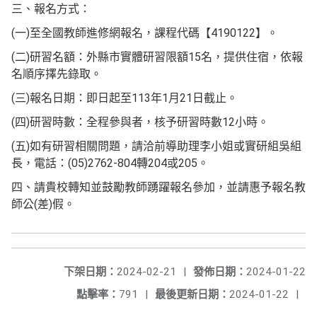
三、報名方式：
(一)至全國教師進修網報名，課程代碼【4190122】。
(二)研習名額：外縣市實體研習限額15名，提供住宿，依報
名順序擇先錄取。
(三)報名日期：即日起至113年1月21日截止。
(四)研習時數：全程參與者，核予研習時數12小時。
(五)如有研習相關問題，請洽前導助理李小姐或實研組吳組
長，電話：(05)2762-804轉204或205。
四、請貴校轉知並鼓勵教師踴躍報名參加，並請惠予報名教
師公(差)假。
下架日期：
2024-02-21
|
發佈日期：
2024-01-22
點擊率：
791
|
最後更新日期：
2024-01-22
|