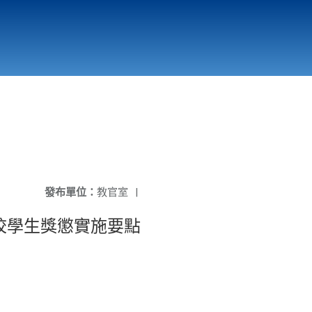
國立北門高級中學
縣市立改善校園環境計畫專區
北門高中合作社
發布單位：
教官室
|
本校學生獎懲實施要點