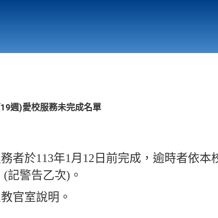
行政與教學單位
相關連結
第19週)愛校服務未完成名單
服務者於113年1月12日前完成，逾時者依
(記警告乙次)。
至教官室說明。