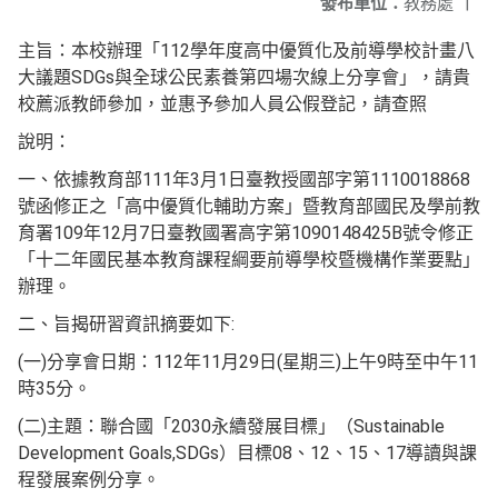
發布單位：
教務處
|
主旨：本校辦理「112學年度高中優質化及前導學校計畫八
大議題SDGs與全球公民素養第四場次線上分享會」，請貴
校薦派教師參加，並惠予參加人員公假登記，請查照
說明：
一、依據教育部111年3月1日臺教授國部字第1110018868
號函修正之「高中優質化輔助方案」暨教育部國民及學前教
育署109年12月7日臺教國署高字第1090148425B號令修正
「十二年國民基本教育課程綱要前導學校暨機構作業要點」
辦理。
二、旨揭研習資訊摘要如下:
(一)分享會日期：112年11月29日(星期三)上午9時至中午11
時35分。
(二)主題：聯合國「2030永續發展目標」（Sustainable
Development Goals,SDGs）目標08、12、15、17導讀與課
程發展案例分享。