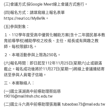
(三)會議方式:採Google Meet線上會議方式進行。
(四)報名方式：請填寫線上報名表單
https://reurl.cc/My8e9k。
(五)參與對象：
１、112學年度受高中優質化輔助方案(含十二年國民基本教
育前導學校)補助學校之校長、主任、組長或有興趣之教
師，每校限額3名。
２、本場活動參與上限為250名。
(六)報名時間：即日起至112年11月25日(星期六)止或額滿
截止。報名成功後將於11月27日(星期一)將線上會議連結寄
送至參與人員電子信箱。
三、本案聯絡人：
(一)國立溪湖高中前導助理蔡鈺慈
t9016@mail.hhsh.chc.edu.tw
(二)國立斗六高中前導助理張瀚襄 tubaobao73@mail.edu.tw