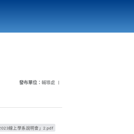
國立北門高級中學
縣市立改善校園環境計畫專區
北門高中合作社
發布單位：
輔導處
|
23線上學系說明會」2.pdf