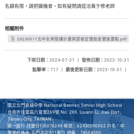
名額有限，請把握機會，如有疑問請逕洽黃于修老師
相關附件
20230517北中全英授課計畫英語檢定獎助金實施要點.pdf
下架日期：
2024-07-31
|
發佈日期：
2023-10-31
點擊率：
717
|
最後更新日期：
2023-10-31
|
國立北門高級中學 National Beimen Senior High School
台南市佳里區六安里269號 No. 269, Liuann Li, Jiali Dist.,
Tainan City, TAIWAN
第一銀行 佳里分行0076249 帳號：62430090062 戶名：中
等學校基金-北門高中401專戶 統編：74504300