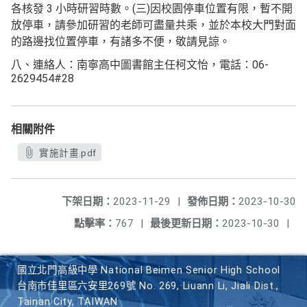
各核發 3 小時研習時數。(三)因校園停車位置有限，暫不開
放停車，請參加研習的老師可盡量共乘，並於本校大門對面
的路邊找位置停車，有諸多不便，敬請見諒。
八、連絡人：南寧高中圖書館主任柯文怡，電話：06-
2629454#28
相關附件
實施計畫.pdf
下架日期：
2023-11-29
|
發佈日期：
2023-10-30
點擊率：
767
|
最後更新日期：
2023-10-30
|
國立北門高級中學 National Beimen Senior High School
台南市佳里區六安里269號 No. 269, Liuann Li, Jiali Dist.,
Tainan City, TAIWAN