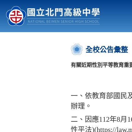
認識北中
行事曆
公佈欄
:::
全校公告彙整
有關近期性別平等教育重
一、依教育部國民及學
辦理。
二、因應112年8
性平法)(https://law