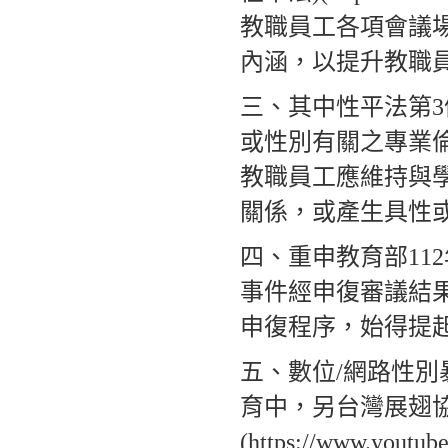
教職員工各項會議
內涵，以提升教職
三、其中性平法第3
或性別有關之專業
教職員工應維持與
關係，或產生具性
四、重申教育部112
事件經申復審議結
申復程序，始得提
五、數位/網路性
育中，另台灣展翅
(https://www.