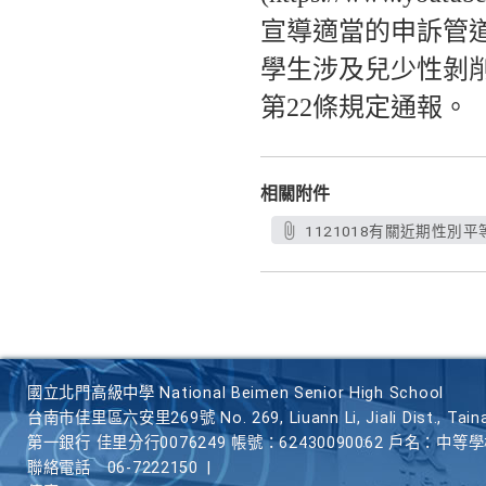
宣導適當的申訴管
學生涉及兒少性剝
第22條規定通報。
相關附件
1121018有關近期性別
國立北門高級中學 National Beimen Senior High School
台南市佳里區六安里269號 No. 269, Liuann Li, Jiali Dist., Taina
第一銀行 佳里分行0076249 帳號：62430090062 戶名：中等
聯絡電話
06-7222150
|