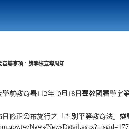
行政與教學單位
相關連結
要宣導事項，請學校宣導周知
前教育署112年10月18日臺教國署學字第112
月16日修正公布施行之「性別平等教育法」變
.moj.gov.tw/News/NewsDetail.aspx?msg