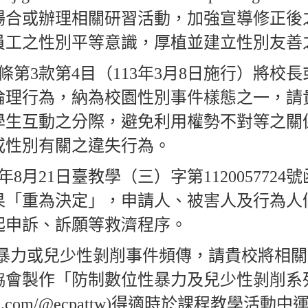
場合或辦理相關研習活動，加強宣導修正後
員工之性別平等意識，厚植並建立性別友善
條第3款第4目（113年3月8日施行）將校
倫理行為，納為校園性別事件樣態之一，請
學生互動之分際，避免利用權勢不對等之關
或性別有關之違失行為。
年8月21日臺教學（三）字第112005772
果「重為決定」，申請人、被害人及行為人
起申訴、訴願等救濟程序。
別暴力或兒少性剝削事件頻傳，請貴校將相
協會製作「防制數位性暴力及兒少性剝削系
youtube.com/@ecpattw)得適時於課程教