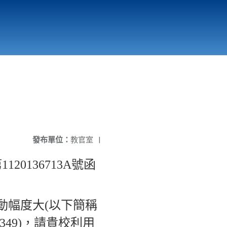
國立北門高級中學
縣市立改善校園環境計畫專區
北門高中合作社
發布單位：
教官室
|
0136713A號函
動幅度大(以下簡稱
id=177349)，請貴校利用