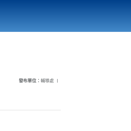
國立北門高級中學
縣市立改善校園環境計畫專區
北門高中合作社
發布單位：
輔導處
|