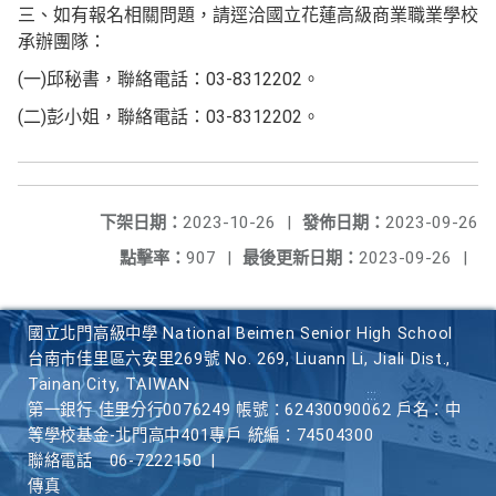
三、如有報名相關問題，請逕洽國立花蓮高級商業職業學校
承辦團隊：
(一)邱秘書，聯絡電話：03-8312202。
(二)彭小姐，聯絡電話：03-8312202。
下架日期：
2023-10-26
|
發佈日期：
2023-09-26
點擊率：
907
|
最後更新日期：
2023-09-26
|
國立北門高級中學 National Beimen Senior High School
台南市佳里區六安里269號 No. 269, Liuann Li, Jiali Dist.,
Tainan City, TAIWAN
第一銀行 佳里分行0076249 帳號：62430090062 戶名：中
等學校基金-北門高中401專戶 統編：74504300
聯絡電話
06-7222150
|
傳真