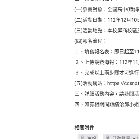
(一)參賽對象：全國高中(職)
(二)活動日期：112年12月10
(三)活動地點：本校屏商校區
(四)報名流程：
１、填寫報名表：即日起至112
２、上傳競賽海報：112年11
３、完成以上兩步驟才可進行
(五)活動網站：https://ccsnptu
三、詳細活動內容，請參閱活動
四、如有相關問題請洽鄧小姐，電話0
相關附件
海報
活動簡章.pdf