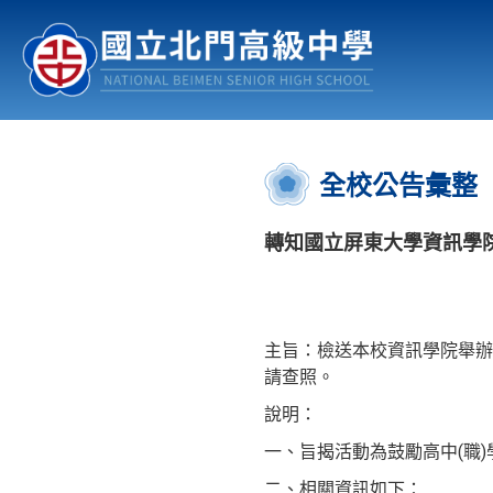
認識北中
行事曆
公佈欄
:::
全校公告彙整
轉知國立屏東大學資訊學院
主旨：檢送本校資訊學院舉辦
請查照。
說明：
一、旨揭活動為鼓勵高中(職
二、相關資訊如下：