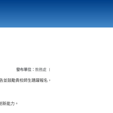
國立北門高級中學
縣市立改善校園環境計畫專區
北門高中合作社
發布單位：
教務處
|
公告並鼓勵貴校師生踴躍報名，
創新能力。