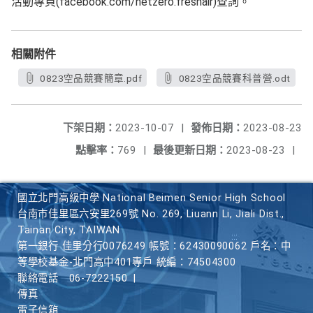
活動專頁(facebook.com/netzero.freshair)查詢。
相關附件
0823空品競賽簡章.pdf
0823空品競賽科普營.odt
下架日期：
2023-10-07
|
發佈日期：
2023-08-23
點擊率：
769
|
最後更新日期：
2023-08-23
|
國立北門高級中學 National Beimen Senior High School
台南市佳里區六安里269號 No. 269, Liuann Li, Jiali Dist.,
Tainan City, TAIWAN
第一銀行 佳里分行0076249 帳號：62430090062 戶名：中
等學校基金-北門高中401專戶 統編：74504300
聯絡電話
06-7222150
|
傳真
電子信箱