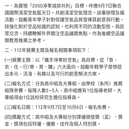
一、為實現「2050淨零減排共利」目標，呼應9月7日聯合
國國際清潔空氣藍天日，共創清潔空氣理念。該署辦理旨揭
活動，鼓勵青年學子針對保護空氣品質發揮其創意與行動，
除強化對於空品知識的認知，也利用不同的活動型態，與民
眾交流，持續瞭解外界關注空品議題焦點，作為後續空品議
題教育推廣之參考。
二、112年競賽主題及報名相關事項如下：
(一)競賽主題：以「攜手淨零好空氣」為目標，從「食、
衣、住、行/樂、育、購」六大面向，鼓勵年輕學子發想提
出多元、活潑、有趣以及可行的創意解決方案。
(二)報名方式：分為高中組及大專組，由學校（系所）推薦
組隊參賽，每隊人數2~5人，高中組應有1位指導老師，大
專組得由1位該校研究生擔任指導員。
(三)報名日期：112年9月7日至10月6日，報名免費。
(四)獎勵方式：高中組及大專組分別擇優頒發獎（盃）、獎
金，獎項包括特優、優勝、佳作及個人特別獎。