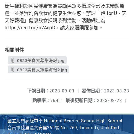
衛生福利部國民健康署為鼓勵民眾多攝取全榖及未精製雜
糧，並落實均衡飲食的健康生活型態，辦理「穀 for U、天
天好穀糧」健康飲食採購系列活動，活動網址為
https://reurl.cc/o7AnpD，請大家屬踴躍參加。
相關附件
0823美食大募集海報.jpg
0823美食大簿集海報2.jpg
下架日期：
2023-09-01
|
發佈日期：
2023-08-23
點擊率：
764
|
最後更新日期：
2023-08-23
|
國立北門高級中學 National Beimen Senior High School
台南市佳里區六安里269號 No. 269, Liuann Li, Jiali Dist.,