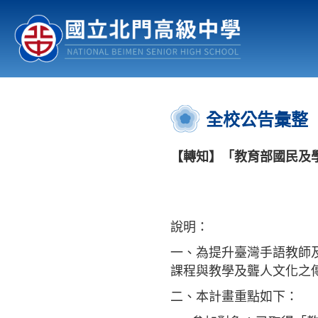
認識北中
行事曆
公佈欄
:::
全校公告彙整
【轉知】「教育部國民及
說明：
一、為提升臺灣手語教師
課程與教學及聾人文化之
二、本計畫重點如下：