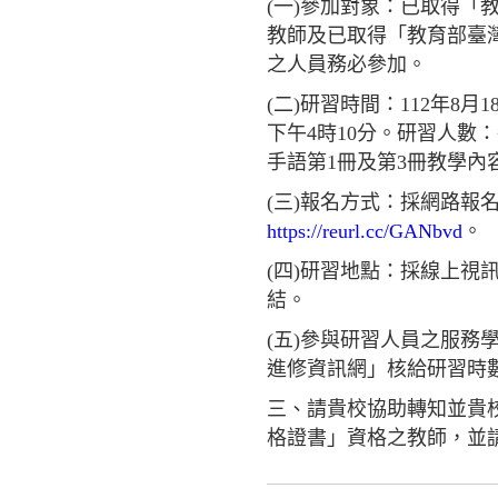
(一)參加對象：已取得
教師及已取得「教育部臺灣
之人員務必參加。
(二)研習時間：112年8
下午4時10分。研習人數
手語第1冊及第3冊教學內
(三)報名方式：採網路報
https://reurl.cc/GANbvd
。
(四)研習地點：採線上視
結。
(五)參與研習人員之服
進修資訊網」核給研習時
三、請貴校協助轉知並貴
格證書」資格之教師，並