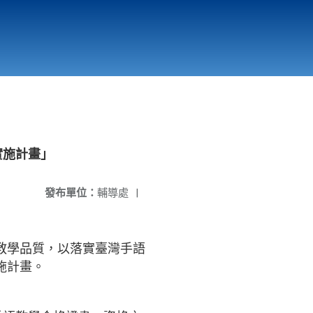
國立北門高級中學
縣市立改善校園環境計畫專區
北門高中合作社
實施計畫」
發布單位：
輔導處
|
教學品質，以落實臺灣手語
施計畫。