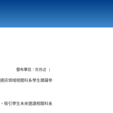
國立北門高級中學
縣市立改善校園環境計畫專區
北門高中合作社
發布單位：
教務處
|
通訊領域相關科系學生踴躍參
，吸引學生未來選讀相關科系