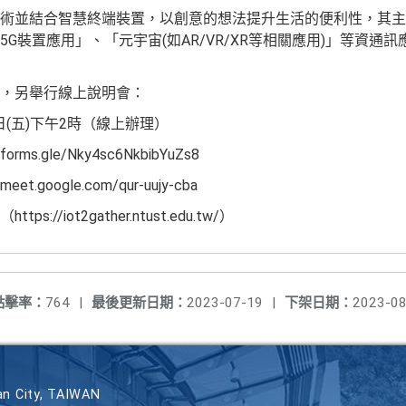
術並結合智慧終端裝置，以創意的想法提升生活的便利性，其主
G裝置應用」、「元宇宙(如AR/VR/XR等相關應用)」等資通
賽，另舉行線上說明會：
7日(五)下午2時（線上辦理）
ms.gle/Nky4sc6NkbibYuZs8
t.google.com/qur-uujy-cba
//iot2gather.ntust.edu.tw/）
點擊率：
764
|
最後更新日期：
2023-07-19
|
下架日期：
2023-08
n City, TAIWAN