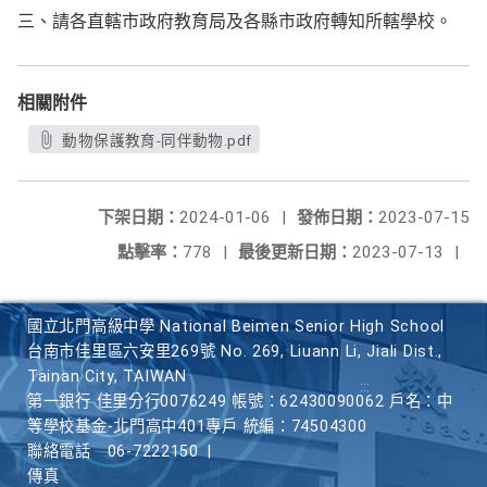
三、請各直轄市政府教育局及各縣市政府轉知所轄學校。
相關附件
動物保護教育-同伴動物.pdf
下架日期：
2024-01-06
|
發佈日期：
2023-07-15
點擊率：
778
|
最後更新日期：
2023-07-13
|
國立北門高級中學 National Beimen Senior High School
台南市佳里區六安里269號 No. 269, Liuann Li, Jiali Dist.,
Tainan City, TAIWAN
第一銀行 佳里分行0076249 帳號：62430090062 戶名：中
等學校基金-北門高中401專戶 統編：74504300
聯絡電話
06-7222150
|
傳真