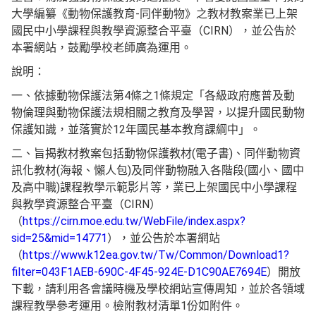
大學編纂《動物保護教育-同伴動物》之教材教案業已上架
國民中小學課程與教學資源整合平臺（CIRN），並公告於
本署網站，鼓勵學校老師廣為運用。
說明：
一、依據動物保護法第4條之1條規定「各級政府應普及動
物倫理與動物保護法規相關之教育及學習，以提升國民動物
保護知識，並落實於12年國民基本教育課綱中」。
二、旨揭教材教案包括動物保護教材(電子書)、同伴動物資
訊化教材(海報、懶人包)及同伴動物融入各階段(國小、國中
及高中職)課程教學示範影片等，業已上架國民中小學課程
與教學資源整合平臺（CIRN）
（
https://cirn.moe.edu.tw/WebFile/index.aspx?
sid=25&mid=14771
），並公告於本署網站
（
https://www.k12ea.gov.tw/Tw/Common/Download1?
filter=043F1AEB-690C-4F45-924E-D1C90AE7694E
）開放
下載，請利用各會議時機及學校網站宣傳周知，並於各領域
課程教學參考運用。檢附教材清單1份如附件。