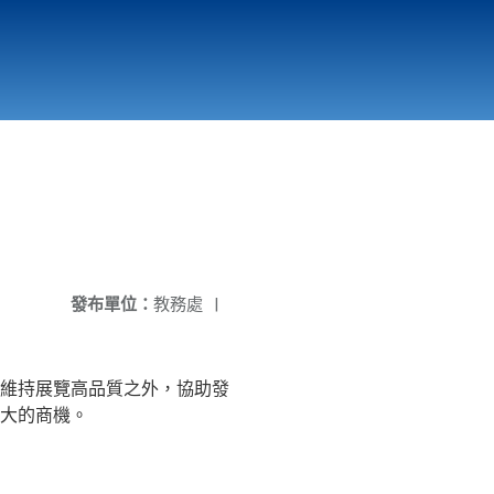
國立北門高級中學
縣市立改善校園環境計畫專區
北門高中合作社
發布單位：
教務處
|
維持展覽高品質之外，協助發
大的商機。