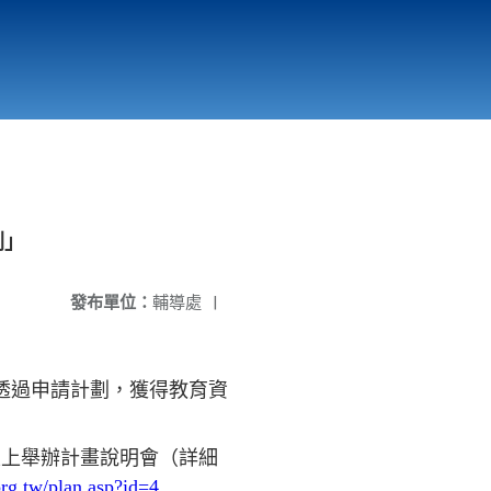
國立北門高級中學
縣市立改善校園環境計畫專區
北門高中合作社
劃」
發布單位：
輔導處
|
，透過申請計劃，獲得教育資
於線上舉辦計畫說明會（詳細
rg.tw/plan.asp?id=4