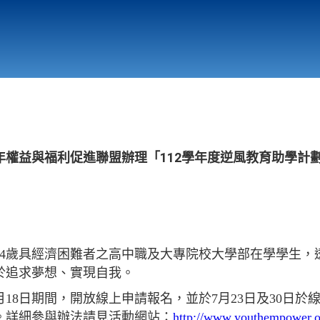
行政與教學單位
相關連結
年權益與福利促進聯盟辦理「112學年度逆風教育助學計
24歲具經濟困難者之高中職及大專院校大學部在學學生
於追求夢想、實現自我。
8月18日期間，開放線上申請報名，並於7月23日及30日
。詳細參與辦法請見活動網站：
http://www.youthempower.o