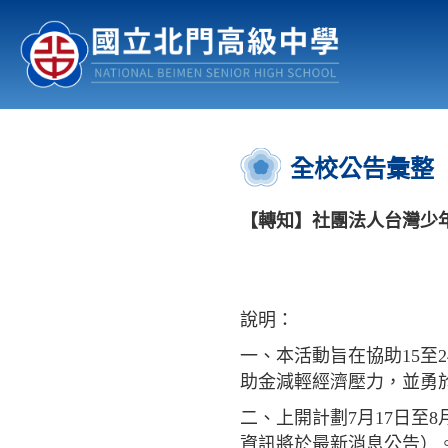
認識北中
行事曆
公佈欄
:::
全校公告彙整
【轉知】社團法人台灣少
說明：
一、本活動旨在協助15至
助金減輕經濟壓力，並勇
二、上開計劃7月17日至
資訊將於最新消息公告）