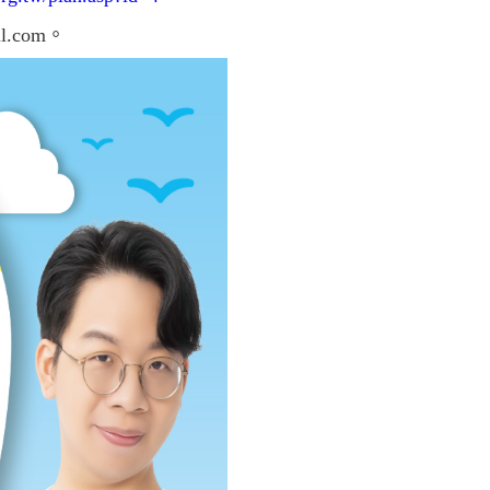
.com。