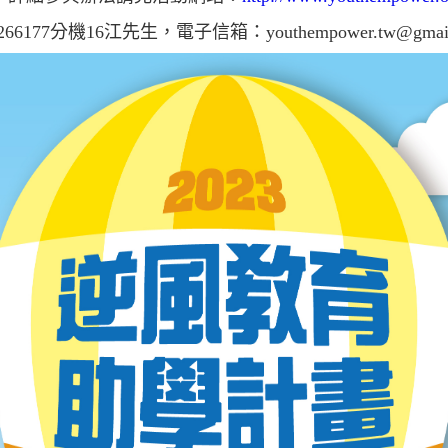
177分機16江先生，電子信箱：youthempower.tw@gmail