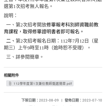
選第1次招考無人報名。
說明：
一、第2次招考開放
修畢報考科別師資職前教
育課程，取得修畢證明書者即可報名。
二、
第
2
次招考報名日期：
112
年
7
月
12
日（星
期三）上午
9
時至
11
時（逾時恕不受理）。
三、詳參閱簡章。
相關附件
112學年度第1次兼任教師甄選簡章.pdf
下架日期：
2023-08-09
|
發佈日期：
2023-07-10