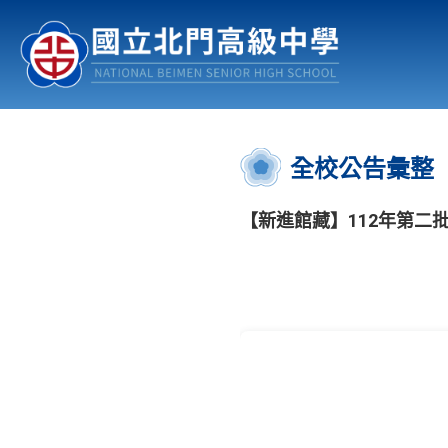
認識北中
行事曆
公佈欄
:::
全校公告彙整
【新進館藏】112年第二