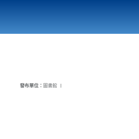
國立北門高級中學
縣市立改善校園環境計畫專區
北門高中合作社
發布單位：
圖書館
|