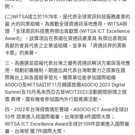
例。
(二)WITSA成立於1978年，是代表全球資訊科技服務產業的
最 大的同業組織。為推動全球資通訊落地應用，WITSA辦
理 「全球資訊科技應用傑出貢獻獎 (WITSA ICT Excellence
Award)」，該獎項旨在表揚在資通訊產業具 有傑出表現與
貢獻的會員代表之企業或組織，並享有 「資通訊界的奧斯
卡獎」的美譽。
三、為遴選並提報代表台灣之優秀資通訊解決方案與落地應
用，規劃初審機制，期選出具代表台灣軟實力之提案在國
際舞台上與各國競爭發光。獲獎單位能參加國際組織
ASOCIO及WITSA訂於11月韓國首爾ASOCIO 2023 Digital
Summit及10月馬來西亞古晉WCIT2023活動期間辦理之頒
獎 典禮，還有機會參加國內外行銷推廣活動。
四、2022年台灣得獎情形豐碩，ASOCIO ICT Award全球計
53件 提案進入經國際複審，台灣榮獲4件國際大獎；
WITSA ICT Excellence Award全球計109件提案進入國際複
審，台灣榮 獲7件國際大獎。