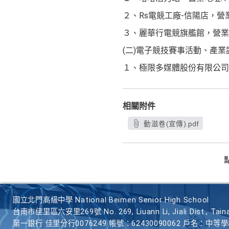
２、Rs電競工廠-信陽店，營
３、麗華行電競旗艦館，營業地
(二)電子競技賽事活動、產業
１、極限多媒體股份有限公司，
相關附件
動滋卷(宣傳).pdf
國立北門高級中學 National Beimen Senior High School
台南市佳里區六安里269號 No. 269, Liuann Li, Jiali Dist., Taina
第一銀行 佳里分行0076249 帳號：62430090062 戶名：中等