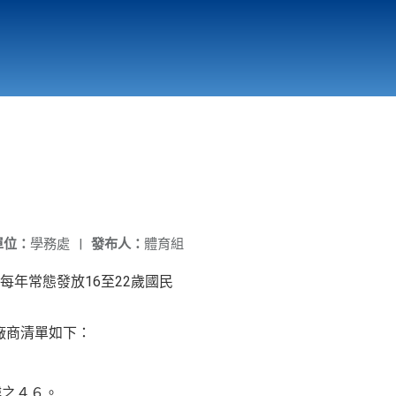
國立北門高級中學
縣市立改善校園環境計畫專區
北門高中合作社
單位：
學務處
|
發布人：
體育組
年常態發放16至22歲國民
之廠商清單如下：
樓之４６。