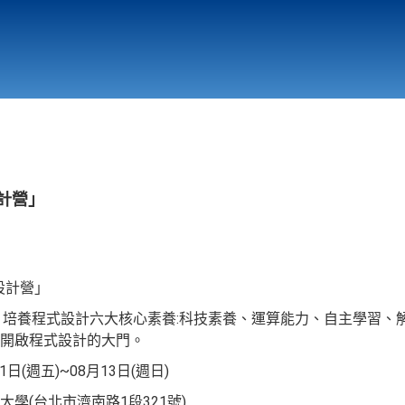
行政與教學單位
相關連結
設計營」
式設計營」
，培養程式設計六大核心素養:科技素養、運算能力、自主學習、
，開啟程式設計的大門。
日(週五)~08月13日(週日)
學(台北市濟南路1段321號)