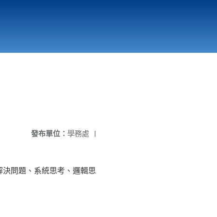
國立北門高級中學
縣市立改善校園環境計畫專區
北門高中合作社
發布單位：
學務處
|
解決問題、系統思考、邏輯思