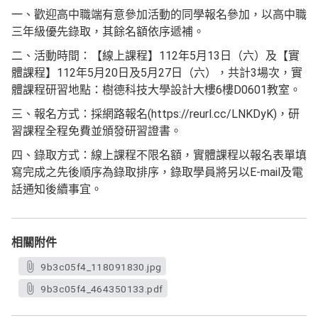
一、歡迎高中職端有意參加活動的同學報名參加，以高中職
三年級優先錄取，其餘名額依序遞補。
二、活動時間：【線上課程】112年5月13日（六）及【實
體課程】112年5月20日及5月27日（六），共計3場次，實
體課程研習地點：樹德科技大學設計大樓6樓D0601教室。
三、報名方式：採網路報名(https://reurl.cc/LNKDyK)，研
習課程全程免費並頒發研習證書。
四、錄取方式：線上課程不限名額，實體課程以報名表單填
寫完成之先後順序為錄取排序，錄取學員將另以E-mail及電
話通知後續事宜。
相關附件
9b3c05f4_118091830.jpg
9b3c05f4_464350133.pdf