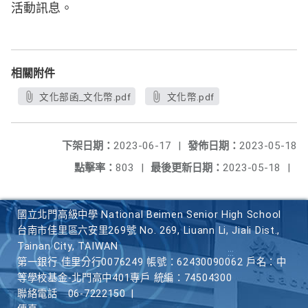
活動訊息。
相關附件
文化部函_文化幣.pdf
文化幣.pdf
下架日期：
2023-06-17
|
發佈日期：
2023-05-18
點擊率：
803
|
最後更新日期：
2023-05-18
|
國立北門高級中學 National Beimen Senior High School
台南市佳里區六安里269號 No. 269, Liuann Li, Jiali Dist.,
Tainan City, TAIWAN
第一銀行 佳里分行0076249 帳號：62430090062 戶名：中
等學校基金-北門高中401專戶 統編：74504300
聯絡電話
06-7222150
|