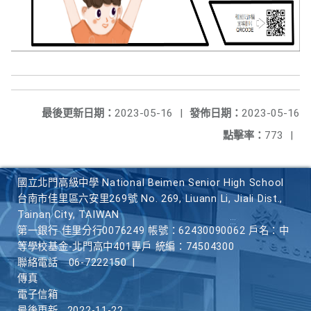
最後更新日期：
2023-05-16
|
發佈日期：
2023-05-16
點擊率：
773
|
國立北門高級中學 National Beimen Senior High School
台南市佳里區六安里269號 No. 269, Liuann Li, Jiali Dist.,
Tainan City, TAIWAN
第一銀行 佳里分行0076249 帳號：62430090062 戶名：中
等學校基金-北門高中401專戶 統編：74504300
聯絡電話
06-7222150
|
傳真
電子信箱
最後更新
2022-11-22