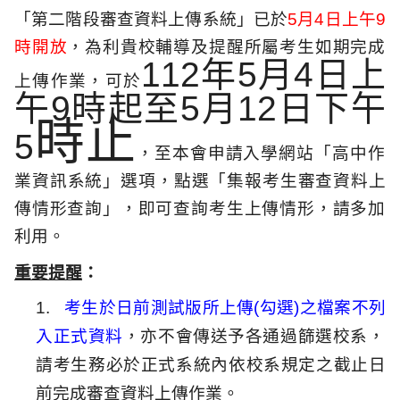
「第二階段審查資料上傳系統」已於
5
月
4
日上午
9
時開放
，
為利貴校輔導及提醒所屬考生如期完成
112
年
5
月
4
日上
上傳作業，可於
午
9
時起至
5
月
12
日下午
時止
5
，至本會申請入學網站「
高中作
業資訊系統」選項，點選「集報考生審查資料上
傳情形查詢」
，即可查詢考生上傳情形，請多加
利用。
重要提醒
：
1.
考生於日前測試版所上傳
(
勾選
)
之檔案不列
入正式資料
，
亦不會傳送予各通過篩選校系，
請考生務必於正式系統內依校系規定之截止日
前完成審查資料上傳作
業。