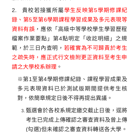
2.
貴校若接獲所屬
學生反映第
5
學期修課紀
錄、第
5
至第
6
學期課程學
習成果及多元表現等
資料有誤
，應依「
高級中等學校學生學習歷程
檔案作業要點」第
4
點明定「收訖明細」
之規
範，於三日內查明，
若確實為不可歸責於考生
之疏失時，
應正式行文檢附更正資料至考生申
請之大學校系辦理
。
※
第
1
至第
4
學期修課紀錄、
課程學習成果及
多元表現資料已於測試版期間提供考生核
對，
依簡章規定日後不得再提出異議。
甄選會於各校系規定繳交截止日後，
逕將
考生已完成上傳確認之審查資料及曾上傳
(
勾選
)
但未確認之審
查資料轉送各大學。