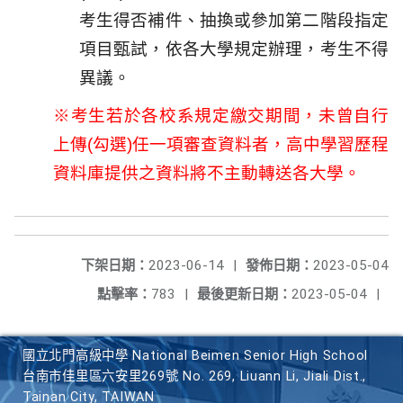
考生得否補件、
抽換或參加第二階段指定
項目甄試，依各大學規定辦理，
考生不得
異議。
※考生若於各校系規定繳交期間，未曾自行
上傳
(
勾選
)
任一項審查
資料者，高中學習歷程
資料庫提供之資料將不主動轉送各大學。
下架日期：
2023-06-14
|
發佈日期：
2023-05-04
點擊率：
783
|
最後更新日期：
2023-05-04
|
國立北門高級中學 National Beimen Senior High School
台南市佳里區六安里269號 No. 269, Liuann Li, Jiali Dist.,
Tainan City, TAIWAN