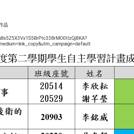
作品
dCu8s5Z5X3Vx1S5BrPIc33BrMO0tlzQjBKA?
_medium=link_copy&utm_campaign=default