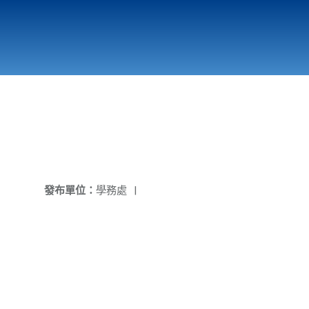
國立北門高級中學
縣市立改善校園環境計畫專區
北門高中合作社
發布單位：
學務處
|