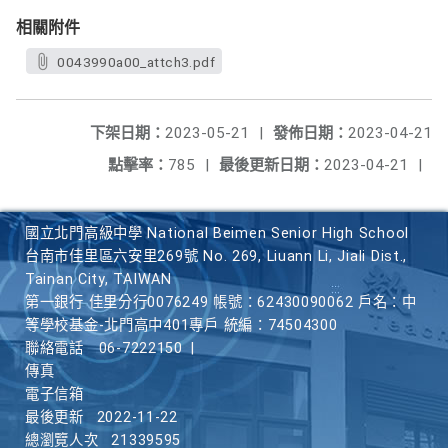
相關附件
0043990a00_attch3.pdf
下架日期：
2023-05-21
|
發佈日期：
2023-04-21
點擊率：
785
|
最後更新日期：
2023-04-21
|
國立北門高級中學 National Beimen Senior High School
台南市佳里區六安里269號 No. 269, Liuann Li, Jiali Dist.,
Tainan City, TAIWAN
第一銀行 佳里分行0076249 帳號：62430090062 戶名：中
等學校基金-北門高中401專戶 統編：74504300
聯絡電話
06-7222150
|
傳真
電子信箱
最後更新
2022-11-22
總瀏覽人次
21339595