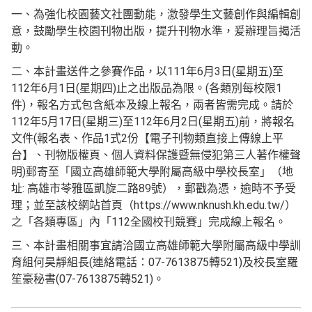
一、為強化校園藝文社團動能，激發學生文藝創作與編輯創
意，鼓勵學生校園刊物出版，提升刊物水準，爰辦理旨揭活
動。
二、本計畫送件之參賽作品，以111年6月3日(星期五)至
112年6月1日(星期四)止之出版品為限。(各類別每校限1
件)，報名方式包含紙本及線上報名，兩者皆需完成。請於
112年5月17日(星期三)至112年6月2日(星期五)前，將報名
文件(報名表、作品1式2份【電子刊物類直接上傳線上平
台】、刊物版權頁、個人資料保護暨無侵犯第三人著作權聲
明)郵寄至「國立高雄師範大學附屬高級中學校長室」（地
址: 高雄市苓雅區凱旋二路89號），郵戳為憑，逾時不予受
理；並至該校網站首頁（https://www.nknush.kh.edu.tw/）
之「各類專區」內「112全國校刊競賽」完成線上報名。
三、本計畫相關事宜請洽國立高雄師範大學附屬高級中學訓
育組何昊靜組長(連絡電話：07-7613875轉521)及校長室羅
笙豪秘書(07-7613875轉521)。